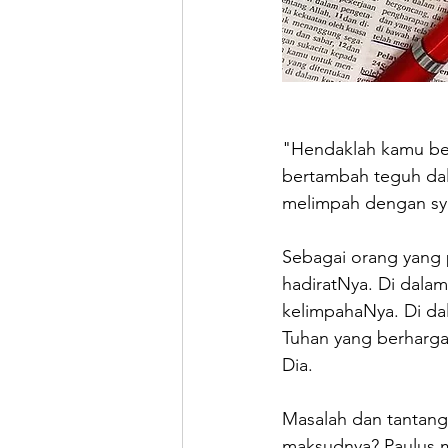
"Hendaklah kamu ber
bertambah teguh dal
melimpah dengan syu
Sebagai orang yang 
hadiratNya. Di dalam
kelimpahaNya. Di dal
Tuhan yang berharga d
Dia.
Masalah dan tantang
maksudnya? Paulus m