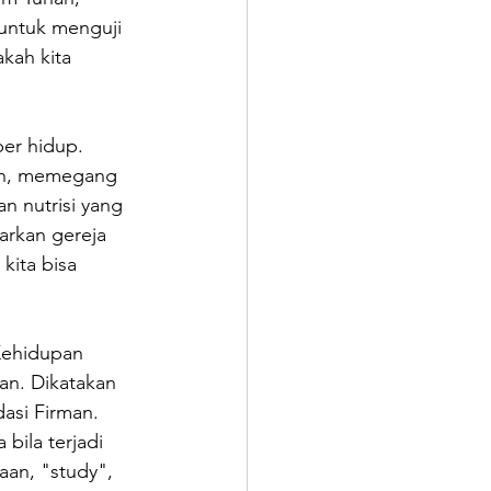
untuk menguji 
kah kita 
er hidup. 
ah, memegang 
 nutrisi yang 
arkan gereja 
kita bisa 
 Kehidupan 
han. Dikatakan 
asi Firman. 
bila terjadi 
aan, "study", 