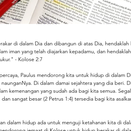
akar di dalam Dia dan dibangun di atas Dia, hendaklah
am iman yang telah diajarkan kepadamu, dan hendaklah
kur." - Kolose 2:7
percaya, Paulus mendorong kita untuk hidup di dalam Di
 naunganNya. Di dalam damai sejahtera yang dia beri. D
am kemenangan yang sudah ada bagi kita semua. Segala j
an sangat besar (2 Petrus 1:4) tersedia bagi kita asalkan
an dalam hidup ada untuk menguji ketahanan kita di da
endorong jemaat di Kolose untuk hidup berakar di dal