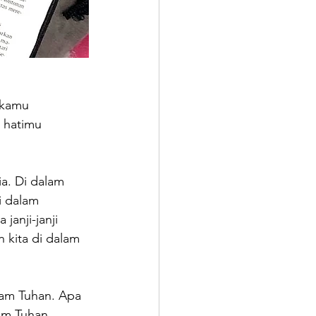
 kamu 
 hatimu 
a. Di dalam 
i dalam 
anji-janji 
 kita di dalam 
lam Tuhan. Apa 
am Tuhan, 